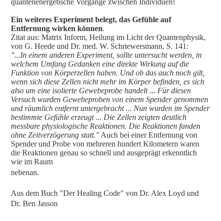
quantenenergetische Vorgänge zwischen Individuen!
Ein weiteres Experiment belegt, das Gefühle auf
Entfernung wirken können
.
Zitat aus: Matrix Inform, Heilung im Licht der Quantenphysik,
von G. Heede und Dr. med. W. Schriewersmann, S. 141:
"...In einem anderen Experiment, sollte untersucht werden, in
welchem Umfang Gedanken eine direkte Wirkung auf die
Funktion von Körperzellen haben. Und ob das auch noch gilt,
wenn sich diese Zellen nicht mehr im Körper befinden, es sich
also um eine isolierte Gewebeprobe handelt ... Für diesen
Versuch wurden Gewebeproben von einem Spender genommen
und räumlich entfernt untergebracht ... Nun wurden im Spender
bestimmte Gefühle erzeugt ... Die Zellen zeigten deutlich
messbare physiologische Reaktionen. Die Reaktionen fanden
ohne Zeitverzögerung statt."
Auch bei einer Entfernung von
Spender und Probe von mehreren hundert Kilometern waren
die Reaktionen genau so schnell und ausgeprägt erkenntlich
wie im Raum
nebenan.
Aus dem Buch "Der Healing Code" von Dr. Alex Loyd und
Dr. Ben Jasson