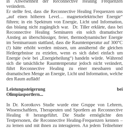
in Anwesenheit der Reconnective Healing Frequenzen
verändern.
Er stellte fest, dass die Reconnective Healing Frequenzen uns
„auf einen höheren Level… magnetoelektrischer Energie“
führen; in ein Spektrum von Energie, Licht und Information,
das bislang nicht zugänglich war.
Dr. Tiller erklärte, dass bei
Reconnective Healing Seminaren ein solch dramatischer
Anstieg an überschüssiger, freier, thermodynamischer Energie
im Seminarraum stattfand, dass die Raumtemperatur auf 300°C
(!) hätte erhöht werden müssen, um annähernd die gleichen
Heilergebnisse zu erzielen, wenn es sich dabei einfach um
Energie (wie bei „Energieheilung“) handeln würde. Während
sich die tatsächliche Raumtemperatur jedoch nicht verändert,
führt Reconnective Healing zu einer messbaren und
dramatischen Menge an Energie, Licht und Information, welche
den Raum auflädt!
Leistungssteigerung bei
Olimpiasportlern...
In Dr. Korotkovs Studie wurde eine Gruppe von Lehrern,
Wissenschaftlern, Therapeuten und Sportlern an Reconnective
Healing ® herangeführt. Die Studie ermöglichte den
Testpersonen, die Reconnective Healing-Frequenzen kennen –
zu lernen und mit ihnen zu interagieren. An jedem Teilnehmer