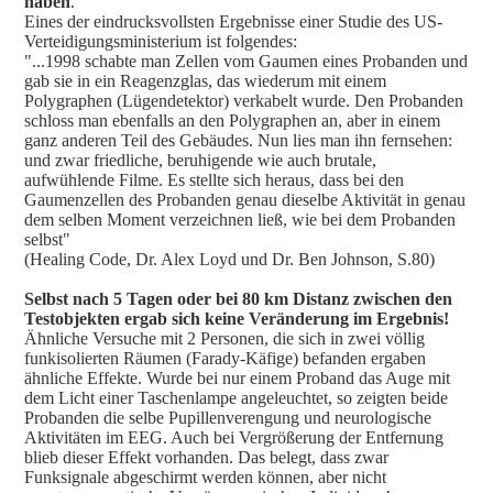
haben
.
Eines der eindrucksvollsten Ergebnisse einer Studie des US-
Verteidigungsministerium ist folgendes:
"...1998 schabte man Zellen vom Gaumen eines Probanden und
gab sie in ein Reagenzglas, das wiederum mit einem
Polygraphen (Lügendetektor) verkabelt wurde. Den Probanden
schloss man ebenfalls an den Polygraphen an, aber in einem
ganz anderen Teil des Gebäudes. Nun lies man ihn fernsehen:
und zwar friedliche, beruhigende wie auch brutale,
aufwühlende Filme. Es stellte sich heraus, dass bei den
Gaumenzellen des Probanden genau dieselbe Aktivität in genau
dem selben Moment verzeichnen ließ, wie bei dem Probanden
selbst"
(Healing Code, Dr. Alex Loyd und Dr. Ben Johnson, S.80)
Selbst nach 5 Tagen oder bei 80 km Distanz zwischen den
Testobjekten ergab sich keine Veränderung im Ergebnis!
Ähnliche Versuche mit 2 Personen, die sich in zwei völlig
funkisolierten Räumen (Farady-Käfige) befanden ergaben
ähnliche Effekte. Wurde bei nur einem Proband das Auge mit
dem Licht einer Taschenlampe angeleuchtet, so zeigten beide
Probanden die selbe Pupillenverengung und neurologische
Aktivitäten im EEG. Auch bei Vergrößerung der Entfernung
blieb dieser Effekt vorhanden. Das belegt, dass zwar
Funksignale abgeschirmt werden können, aber nicht