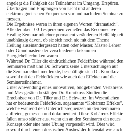
angelegt die Fähigkeit der Teilnehmer im Umgang, Erspüren,
Übertragen und Empfangen von Licht und anderen
elektromagnetischen Frequenzen vor und nach dem Seminar zu
messen.
Die Ergebnisse waren in ihren eigenen Worten “dramatisch”.
Alle der über 100 Testpersonen verließen das Reconnective
Healing Seminar mit einer permanent veränderten Heilfähigkeit
unabhängig davon, ob sie sich noch nie mit dem Thema
Heilung auseinandergesetzt hatten oder Master, Master-Lehrer
oder Grandmasters der verschiedenen bekannten
Energieheiltechniken waren.
Während Dr. Tiller die eindrücklichen Feldeffekte während den
Seminaren maß und Dr. Schwartz seine Untersuchungen auf
die Seminarteilnehmer lenkte, beschäftigte sich Dr. Korotkov
sowohl mit den Feldeffekten wie auch den Effekten auf die
Seminarteilnehmer.
Unter Anwendung eines innovativen, bildgebenden Verfahrens
und Messgeräten bestätigen Dr. Korotkovs Studien die
Ergebnisse von Dr. Tiller und Dr. Schwartz. Im Wesentlichen
hat er bedeutende Feldeffekte, sogenannte “Kohärenz Effekte”,
welche während den Unterrichtssequenzen an den Seminaren
auftreten, gemessen und dokumentiert. Diese Kohärenz Effekte
fallen umso stärker aus, wenn ein an den Seminaren ein neues
Konzept oder eine neue Übung vorgestellt wird. Dies wird
sowohl durch einen drastischen Anstieg der Intensität wie auch