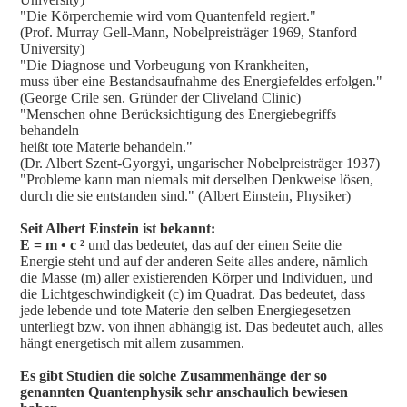
"Die Körperchemie wird vom Quantenfeld regiert."
(Prof. Murray Gell-Mann, Nobelpreisträger 1969, Stanford
University)
"Die Diagnose und Vorbeugung von Krankheiten,
muss über eine Bestandsaufnahme des Energiefeldes erfolgen."
(George Crile sen. Gründer der Cliveland Clinic)
"Menschen ohne Berücksichtigung des Energiebegriffs
behandeln
heißt tote Materie behandeln."
(Dr. Albert Szent-Gyorgyi, ungarischer Nobelpreisträger 1937)
"Probleme kann man niemals mit derselben Denkweise lösen,
durch die sie entstanden sind." (Albert Einstein, Physiker)
Seit Albert Einstein ist bekannt:
E = m • c ²
und das bedeutet, das auf der einen Seite die
Energie steht und auf der anderen Seite alles andere, nämlich
die Masse (m) aller existierenden Körper und Individuen, und
die Lichtgeschwindigkeit (c) im Quadrat. Das bedeutet, dass
jede lebende und tote Materie den selben Energiegesetzen
unterliegt bzw. von ihnen abhängig ist. Das bedeutet auch, alles
hängt energetisch mit allem zusammen.
Es gibt Studien die solche Zusammenhänge der so
genannten Quantenphysik sehr anschaulich bewiesen