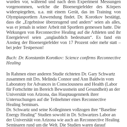
wurden vor, während und nach dem Experiment Messungen
vorgenommen, welche die Bioenergiefelder des Körpers
widerspiegelten, u.a. mit einem Gerät, das im Training von
Olympiasportlern Anwendung findet.
Dr. Korotkov bestätigt,
dass die „Ergebnisse überzeugend und anders“ seien als alles,
was er jemals in seiner Arbeit mit Sportlern gemessen hatte. Die
Wirkungen von Reconnective Healing auf die Athleten und ihr
Energielevel seien „unglaublich bedeutsam“. Es fand ein
Anstieg der Bioenergiefelder von 17 Prozent oder mehr statt –
bei jeder Testperson!
Buch: Dr. Konstantin Korotkov: Science confirms Reconnective
Healing
In Rahmen einer anderen Studie richteten Dr. Gary Schwartz
zusammen mit Drs. Melinda Connor und Ann Baldwin vom
Laboratory for Advances in Consciousness and Health (Labor
für Fortschritte im Bereich Bewusstsein und Gesundheit) an der
Universität von Arizona, das Hauptaugenmerk ihrer
Untersuchungen auf die Teilnehmer eines Reconnective
Healing Seminars.
Dr. Schwartz und seine Kolleginnen vollzogen ihre “Baseline
Energy Healing” Studien sowohl in Dr. Schwartzes Labor an
der Universität von Arizona wie auch an Reconnective Healing
Seminaren rund um die Welt. Die Studien waren darauf